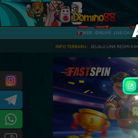
PROMO
PROMO
NEW
POKER
IDNLIVE
LIVE CASI
 GAME TERBARU JOKERCASH!! AKSES SELALU LINK RESMI KAMI : d0m
INFO TERBARU :