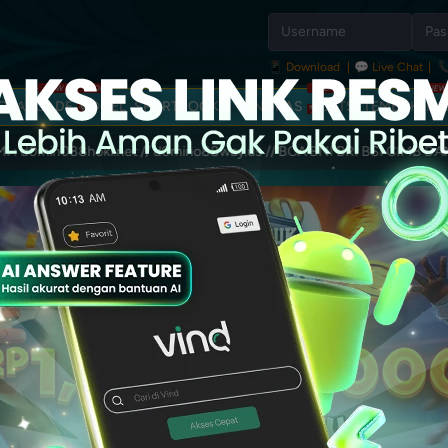
📱 Download
|
💬 Live Chat
|

NEW
PROMO
PROMO
NEW
NO
ARCADE
TOGEL
SPORTBOOKS
TANGKAS
SLOTS
TEMBAK IKA
in088hoki.net // d0mino88way.us // BCA BNI BRI BSI CIMB DAN