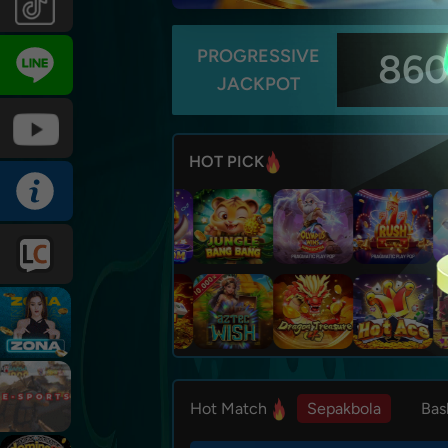
PROGRESSIVE
860
JACKPOT
HOT PICK
Hot Match
Sepakbola
Bas