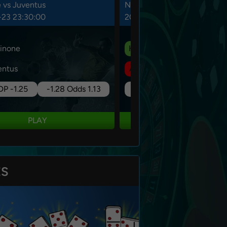
 vs Juventus
Newcastle United vs Liverpool
23 23:30:00
2026-08-23 23:30:00
sinone
H
Newcastle United
entus
A
Liverpool
DP -1.25
-1.28 Odds 1.13
0.25 HDP -0.25
-1.07 
PLAY
PLAY
ES