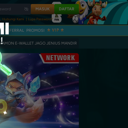
MASUK
DAFTAR
 Hubungi Kami
|
Lupa Password?
N
REFERRAL
PROMOSI
AMON E-WALLET JAGO JENIUS MANDIRI MAYBANK MEGA OCBC PANIN P