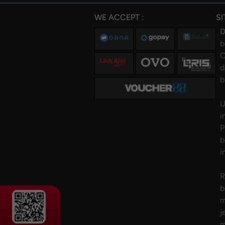
WE ACCEPT :
SI
b
C
d
b
U
i
P
b
i
R
b
m
j
m