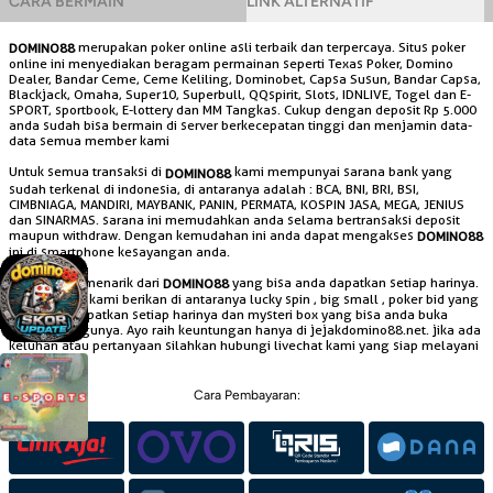
CARA BERMAIN
LINK ALTERNATIF
merupakan poker online asli terbaik dan terpercaya. Situs poker
DOMINO88
online ini menyediakan beragam permainan seperti Texas Poker, Domino
Dealer, Bandar Ceme, Ceme Keliling, Dominobet, Capsa Susun, Bandar Capsa,
Blackjack, Omaha, Super10, Superbull, QQspirit, Slots, IDNLIVE, Togel dan E-
SPORT, sportbook, E-lottery dan MM Tangkas. Cukup dengan deposit Rp 5.000
anda sudah bisa bermain di server berkecepatan tinggi dan menjamin data-
data semua member kami
Untuk semua transaksi di
kami mempunyai sarana bank yang
DOMINO88
sudah terkenal di indonesia, di antaranya adalah : BCA, BNI, BRI, BSI,
CIMBNIAGA, MANDIRI, MAYBANK, PANIN, PERMATA, KOSPIN JASA, MEGA, JENIUS
dan SINARMAS. sarana ini memudahkan anda selama bertransaksi deposit
maupun withdraw. Dengan kemudahan ini anda dapat mengakses
DOMINO88
ini di smartphone kesayangan anda.
Raih hadiah menarik dari
yang bisa anda dapatkan setiap harinya.
DOMINO88
Hadiah yang kami berikan di antaranya lucky spin , big small , poker bid yang
bisa anda dapatkan setiap harinya dan mysteri box yang bisa anda buka
setiap minggunya. Ayo raih keuntungan hanya di jejakdomino88.net. jika ada
keluhan atau pertanyaan silahkan hubungi livechat kami yang siap melayani
anda.
Cara Pembayaran: