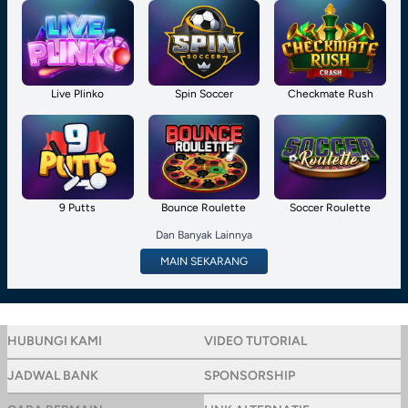
Live Plinko
Spin Soccer
Checkmate Rush
9 Putts
Bounce Roulette
Soccer Roulette
Dan Banyak Lainnya
MAIN SEKARANG
HUBUNGI KAMI
VIDEO TUTORIAL
JADWAL BANK
SPONSORSHIP